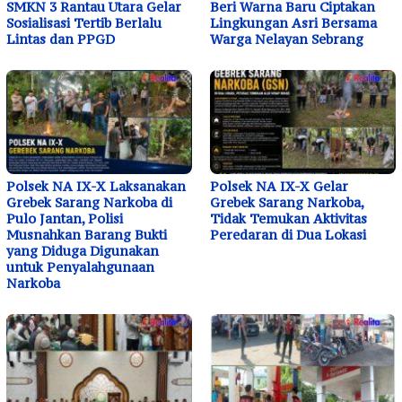
SMKN 3 Rantau Utara Gelar
Beri Warna Baru Ciptakan
Sosialisasi Tertib Berlalu
Lingkungan Asri Bersama
Lintas dan PPGD
Warga Nelayan Sebrang
Polsek NA IX-X Laksanakan
Polsek NA IX-X Gelar
Grebek Sarang Narkoba di
Grebek Sarang Narkoba,
Pulo Jantan, Polisi
Tidak Temukan Aktivitas
Musnahkan Barang Bukti
Peredaran di Dua Lokasi
yang Diduga Digunakan
untuk Penyalahgunaan
Narkoba