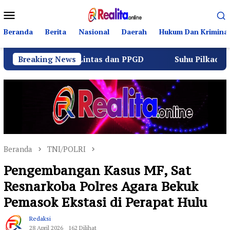
Loncat
Menu
ke
Mobile
konten
Beranda
Berita
Nasional
Daerah
Hukum Dan Kriminal
erlalu Lintas dan PPGD
Breaking News
Suhu Pilkades Sukamulya Mem
Beranda
TNI/POLRI
Pengembangan Kasus MF, Sat
Resnarkoba Polres Agara Bekuk
Pemasok Ekstasi di Perapat Hulu
Redaksi
28 April 2026
162 Dilihat