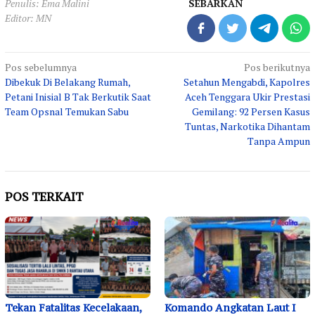
Penulis: Ema Malini
SEBARKAN
Editor: MN
Navigasi
Pos sebelumnya
Pos berikutnya
Dibekuk Di Belakang Rumah,
Setahun Mengabdi, Kapolres
pos
Petani Inisial B Tak Berkutik Saat
Aceh Tenggara Ukir Prestasi
Team Opsnal Temukan Sabu
Gemilang: 92 Persen Kasus
Tuntas, Narkotika Dihantam
Tanpa Ampun
POS TERKAIT
Tekan Fatalitas Kecelakaan,
Komando Angkatan Laut I