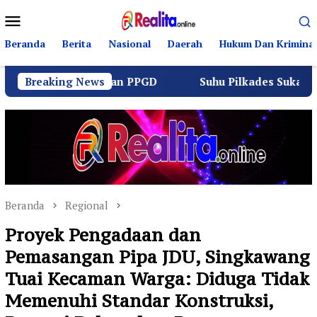
Loncat
Menu
ke
Mobile
konten
Beranda
Berita
Nasional
Daerah
Hukum Dan Kriminal
ntas dan PPGD
Breaking News
Suhu Pilkades Sukamulya Memanas, 200
Beranda
Regional
Proyek Pengadaan dan
Pemasangan Pipa JDU, Singkawang
Tuai Kecaman Warga: Diduga Tidak
Memenuhi Standar Konstruksi,