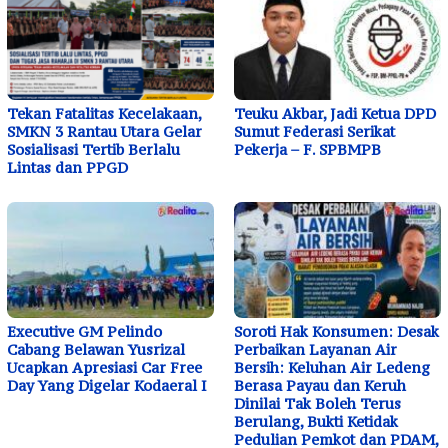
Tekan Fatalitas Kecelakaan,
Teuku Akbar, Jadi Ketua DPD
SMKN 3 Rantau Utara Gelar
Sumut Federasi Serikat
Sosialisasi Tertib Berlalu
Pekerja – F. SPBMPB
Lintas dan PPGD
Executive GM Pelindo
Soroti Hak Konsumen: Desak
Cabang Belawan Yusrizal
Perbaikan Layanan Air
Ucapkan Apresiasi Car Free
Bersih: Keluhan Air Ledeng
Day Yang Digelar Kodaeral I
Berasa Payau dan Keruh
Dinilai Tak Boleh Terus
Berulang, Bukti Ketidak
Pedulian Pemkot dan PDAM,