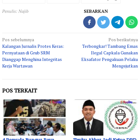
Penulis: Najib
SEBARKAN
Navigasi
Pos sebelumnya
Pos berikutnya
Kalangan Jurnalis Protes Keras:
Terbongkar! Tambang Emas
pos
Pernyataan di Grub SRM
Ilegal Capkala Gunakan
Dianggap Menghina Integritas
Eksafator Pengakuan Pelaku
Kerja Wartawan
Mengejutkan
POS TERKAIT
4 Pemuda Bungur Raya
Teuku Akbar, Jadi Ketua DPD