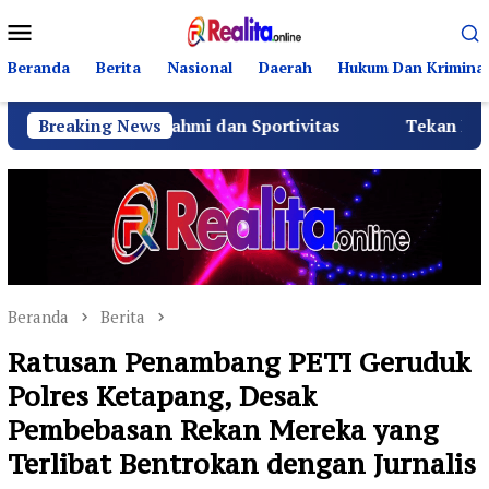
Loncat
Menu
ke
Mobile
konten
Beranda
Berita
Nasional
Daerah
Hukum Dan Kriminal
laturahmi dan Sportivitas
Breaking News
Tekan Fatalitas Kecelakaa
Beranda
Berita
Ratusan Penambang PETI Geruduk
Polres Ketapang, Desak
Pembebasan Rekan Mereka yang
Terlibat Bentrokan dengan Jurnalis