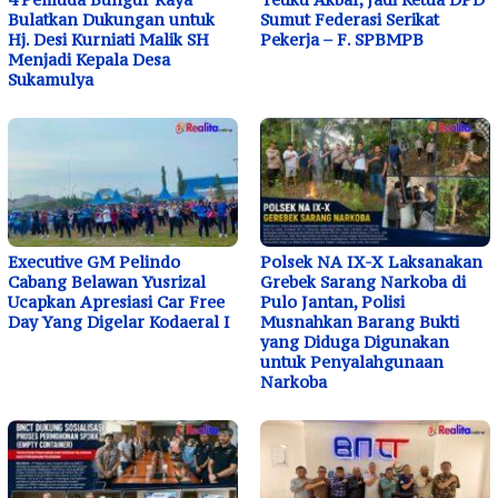
Bulatkan Dukungan untuk
Sumut Federasi Serikat
Hj. Desi Kurniati Malik SH
Pekerja – F. SPBMPB
Menjadi Kepala Desa
Sukamulya
Executive GM Pelindo
Polsek NA IX-X Laksanakan
Cabang Belawan Yusrizal
Grebek Sarang Narkoba di
Ucapkan Apresiasi Car Free
Pulo Jantan, Polisi
Day Yang Digelar Kodaeral I
Musnahkan Barang Bukti
yang Diduga Digunakan
untuk Penyalahgunaan
Narkoba