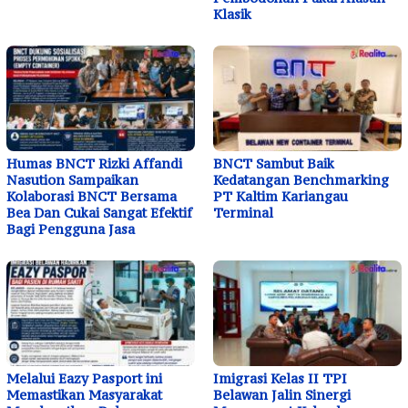
Klasik
Humas BNCT Rizki Affandi
BNCT Sambut Baik
Nasution Sampaikan
Kedatangan Benchmarking
Kolaborasi BNCT Bersama
PT Kaltim Kariangau
Bea Dan Cukai Sangat Efektif
Terminal
Bagi Pengguna Jasa
Melalui Eazy Pasport ini
Imigrasi Kelas II TPI
Memastikan Masyarakat
Belawan Jalin Sinergi