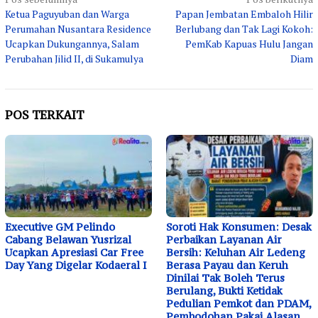
Navigasi
Ketua Paguyuban dan Warga
Papan Jembatan Embaloh Hilir
pos
Perumahan Nusantara Residence
Berlubang dan Tak Lagi Kokoh:
Ucapkan Dukungannya, Salam
PemKab Kapuas Hulu Jangan
Perubahan Jilid II, di Sukamulya
Diam
POS TERKAIT
Executive GM Pelindo
Soroti Hak Konsumen: Desak
Cabang Belawan Yusrizal
Perbaikan Layanan Air
Ucapkan Apresiasi Car Free
Bersih: Keluhan Air Ledeng
Day Yang Digelar Kodaeral I
Berasa Payau dan Keruh
Dinilai Tak Boleh Terus
Berulang, Bukti Ketidak
Pedulian Pemkot dan PDAM,
Pembodohan Pakai Alasan