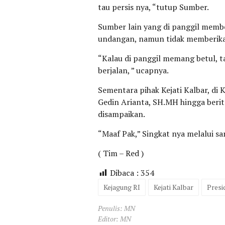
tau persis nya, “tutup Sumber.
Sumber lain yang di panggil mem
undangan, namun tidak memberik
“Kalau di panggil memang betul, t
berjalan, ” ucapnya.
Sementara pihak Kejati Kalbar, di 
Gedin Arianta, SH.MH hingga berit
disampaikan.
“Maaf Pak,” Singkat nya melalui 
( Tim – Red )
Dibaca :
354
Kejagung RI
Kejati Kalbar
Presi
Penulis: MN
Editor: MN