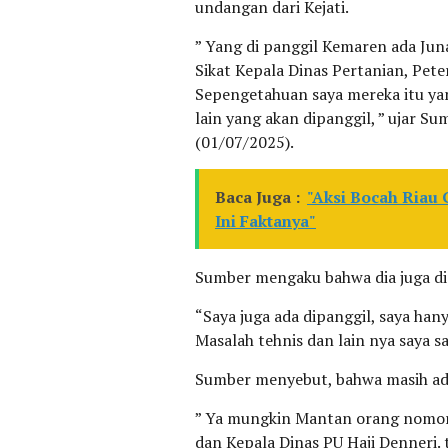
undangan dari Kejati.
” Yang di panggil Kemaren ada Juna
Sikat Kepala Dinas Pertanian, Pet
Sepengetahuan saya mereka itu yan
lain yang akan dipanggil, ” ujar 
(01/07/2025).
Baca Juga :
"Aksi Bocah Riau 
Ini Faktanya"
Sumber mengaku bahwa dia juga dip
“Saya juga ada dipanggil, saya ha
Masalah tehnis dan lain nya saya s
Sumber menyebut, bahwa masih ada
” Ya mungkin Mantan orang nomor 
dan Kepala Dinas PU Haji Denneri. 