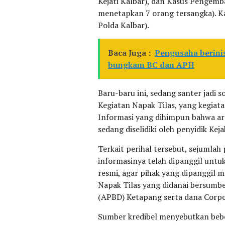
Kejati Kalbar), dan Kasus Pengemb
menetapkan 7 orang tersangka). Ka
Polda Kalbar).
Baca Juga :
Pengusaha berini
bungkam BC dan APH
Baru-baru ini, sedang santer jadi 
Kegiatan Napak Tilas, yang kegiat
Informasi yang dihimpun bahwa ar
sedang diselidiki oleh penyidik Kej
Terkait perihal tersebut, sejumla
informasinya telah dipanggil untu
resmi, agar pihak yang dipanggil
Napak Tilas yang didanai bersumb
(APBD) Ketapang serta dana Corpor
Sumber kredibel menyebutkan beb