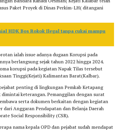
angan Bandara Rahadi Oesman( Kejati Kalabar telah
sus Paket Proyek di Dinas Perkim-LH( ditangani
sial HDK Bos Rokok Ilegal tanpa cukai mampu
sorotan ialah issue adanya dugaan Korupsi pada
annya berlangsung sejak tahun 2022 hingga 2024.
oma korupsi pada kegiatan Napak Tilas tersebut
aksaan Tinggi(Kejati) Kalimantan Barat(Kalbar).
h pejabat penting di lingkungan Pemkab Ketapang
k dimintai keterangan. Pemanggilan dengan surat
 membawa serta dokumen berkaitan dengan kegiatan
er dari Anggaran Pendapatan dan Belanja Daerah
ate Social Responsibility (CSR).
erapa nama kepala OPD dan pejabat sudah mendapat