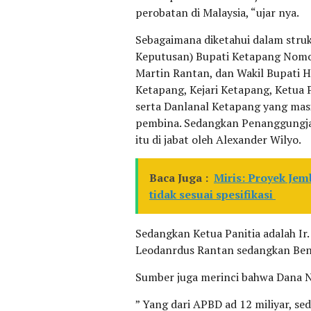
perobatan di Malaysia, “ujar nya.
Sebagaimana diketahui dalam struk
Keputusan) Bupati Ketapang Nom
Martin Rantan, dan Wakil Bupati 
Ketapang, Kejari Ketapang, Ketua
serta Danlanal Ketapang yang mas
pembina. Sedangkan Penanggungja
itu di jabat oleh Alexander Wilyo.
Baca Juga :
Miris: Proyek Je
tidak sesuai spesifikasi
Sedangkan Ketua Panitia adalah Ir
Leodanrdus Rantan sedangkan Bend
Sumber juga merinci bahwa Dana N
” Yang dari APBD ad 12 miliyar, se