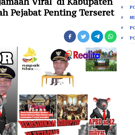
rjamaah Viral di Kabupaten
PO
h Pejabat Penting Terseret
HU
P
P