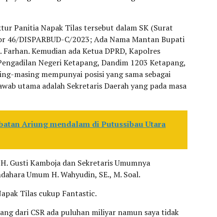
tur Panitia Napak Tilas tersebut dalam SK (Surat
or 46/DISPARBUD-C/2023; Ada Nama Mantan Bupati
H. Farhan. Kemudian ada Ketua DPRD, Kapolres
 Pengadilan Negeri Ketapang, Dandim 1203 Ketapang,
ing-masing mempunyai posisi yang sama sebagai
wab utama adalah Sekretaris Daerah yang pada masa
mbatan Ariung mendalam di Putussibau Utara
. H. Gusti Kamboja dan Sekretaris Umumnya
ahara Umum H. Wahyudin, SE., M. Soal.
apak Tilas cukup Fantastic.
dang dari CSR ada puluhan miliyar namun saya tidak