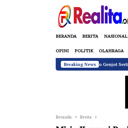
Loncat
ke
konten
BERANDA
BERITA
NASIONAL
OPINI
POLITIK
OLAHRAGA
BGN di Bawah Sudaryono Genjot Sertifikasi Wajib SLHS, 
Breaking News
Beranda
Berita