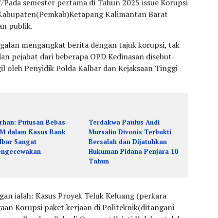
/Pada semester pertama di Tahun 2025 issue Korupsi
 Kabupaten(Pemkab)Ketapang Kalimantan Barat
an publik.
ggalan mengangkat berita dengan tajuk korupsi, tak
dan pejabat dari beberapa OPD Kedinasan disebut-
gil oleh Penyidik Polda Kalbar dan Kejaksaan Tinggi
rhan: Putusan Bebas
Terdakwa Paulus Andi
M dalam Kasus Bank
Mursalin Divonis Terbukti
lbar Sangat
Bersalah dan Dijatuhkan
ngecewakan
Hukuman Pidana Penjara 10
Tahun
gan ialah: Kasus Proyek Teluk Keluang (perkara
aan Korupsi paket kerjaan di Politeknik(ditangani