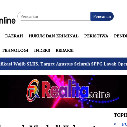
Pencarian
DAERAH
HUKUM DAN KRIMINAL
PERISTIWA
PEND
TEHNOLOGI
INDEKS
REDAKSI
Target Agustus Seluruh SPPG Layak Operasi
4 Pemuda
TOPI
PO