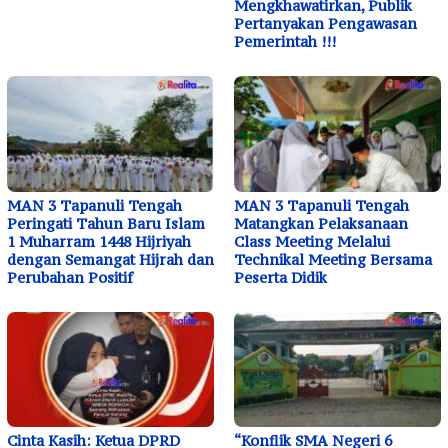
Mengkhawatirkan, Publik
Pertanyakan Pengawasan
Pemerintah !!!
MAN 3 Tapanuli Tengah
MAN 3 Tapanuli Tengah
Peringati Tahun Baru Islam
Matangkan Pelaksanaan
1 Muharram 1448 Hijriyah
Class Meeting Melalui
dengan Semangat Hijrah dan
Technikal Meeting Bersama
Perubahan Positif
Peserta Didik
Cinta Kasih: Ketua DPRD
“Konflik SMA Negeri 6